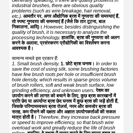
Generally speaking, if there are quality problems in
industrial brushes, there are obvious quality
problems (such as wire breakage, hair removal,
etc.).
आमतौर पर, अगर औद्योगिक ब्रश में गुणवत्ता की समस्याएं हैं,
तो स्पष्ट गुणवत्ता की समस्याएं हैं (जैसे कि तार टूटना, बाल
निकालना, आदि)।
However, besides distinguishing the
quality of brush, it is necessary to analyze the
processing technology.
हालांकि, ब्रश की गुणवत्ता को अलग
करने के अलावा, प्रसंस्करण प्रौद्योगिकी का विश्लेषण करना
आवश्यक है।
सामान्य मामले इस प्रकार हैं:
1. Small brush density.
1. छोटे ब्रश घनत्व।
In order to
save the cost of using silk, some brushing factories
have few brush roots per hole or insufficient brush
hole density, which results in sparse gross volume
of brush rollers, soft and weak brush surface, low
grinding efficiency, and unknown users.
रेशम का
उपयोग करने की लागत को बचाने के लिए, कुछ ब्रश कारखानों में
प्रति छेद या अपर्याप्त ब्रश छेद घनत्व में कुछ ब्रश की जड़ें होती हैं,
जिसके परिणामस्वरूप ब्रश रोलर्स, नरम और कमजोर ब्रश की
सतह, कम पीसने की दक्षता और अज्ञात उपयोगकर्ताओं की सकल
मात्रा होती है।
Therefore, they increase back pressure
or speed to improve efficiency, so that brush wire
overload work and greatly reduce the life of brush