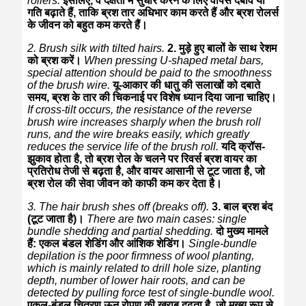
rollers.
इसलिए, वे दक्षता में सुधार करने के लिए वापस दबाव या
गति बढ़ाते हैं, ताकि ब्रश तार अधिभार काम करते हैं और ब्रश रोलर्स
के जीवन को बहुत कम करते हैं।
2. Brush silk with tilted hairs.
2. मुड़े हुए बालों के साथ रेशम
को ब्रश करें।
When pressing U-shaped metal bars,
special attention should be paid to the smoothness
of the brush wire.
यू-आकार की धातु की सलाखों को दबाते
समय, ब्रश के तार की चिकनाई पर विशेष ध्यान दिया जाना चाहिए।
If cross-tilt occurs, the resistance of the reverse
brush wire increases sharply when the brush roll
runs, and the wire breaks easily, which greatly
reduces the service life of the brush roll.
यदि क्रॉस-
झुकाव होता है, तो ब्रश रोल के चलने पर रिवर्स ब्रश वायर का
प्रतिरोध तेजी से बढ़ता है, और वायर आसानी से टूट जाता है, जो
ब्रश रोल की सेवा जीवन को काफी कम कर देता है।
3. The hair brush shes off (breaks off).
3. बाल ब्रश बंद
(टूट जाता है)।
There are two main cases: single
bundle shedding and partial shedding.
दो मुख्य मामले
हैं: एकल बंडल शेडिंग और आंशिक शेडिंग।
Single-bundle
depilation is the poor firmness of wool planting,
which is mainly related to drill hole size, planting
depth, number of lower hair roots, and can be
detected by pulling force test of single-bundle wool.
एकल-बंडल चित्रण ऊन रोपण की खराब दृढ़ता है, जो मुख्य रूप से