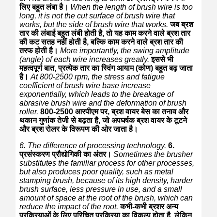
लिए बहुत लंबा है।
When the length of brush wire is too
long, it is not the cut surface of brush wire that
works, but the side of brush wire that works.
जब ब्रश
तार की लंबाई बहुत लंबी होती है, तो यह काम करने वाले ब्रश तार
की कट सतह नहीं होती है, बल्कि काम करने वाले ब्रश तार की
तरफ होती है।
More importantly, the swing amplitude
(angle) of each wire increases greatly.
इससे भी
महत्वपूर्ण बात, प्रत्येक तार का स्विंग आयाम (कोण) बहुत बढ़ जाता
है।
At 800-2500 rpm, the stress and fatigue
coefficient of brush wire base increase
exponentially, which leads to the breakage of
abrasive brush wire and the deformation of brush
roller.
800-2500 आरपीएम पर, ब्रश वायर बेस का तनाव और
थकान गुणांक तेजी से बढ़ता है, जो अपघर्षक ब्रश वायर के टूटने
और ब्रश रोलर के विरूपण की ओर जाता है।
6. The difference of processing technology.
6.
प्रसंस्करण प्रौद्योगिकी का अंतर।
Sometimes the brusher
substitutes the familiar process for other processes,
but also produces poor quality, such as metal
stamping brush, because of its high density, harder
brush surface, less pressure in use, and a small
amount of space at the root of the brush, which can
reduce the impact of the root.
कभी-कभी ब्रशर अन्य
प्रक्रियाओं के लिए परिचित प्रक्रिया का विकल्प होता है, लेकिन