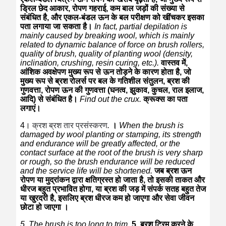
ड्रिल छेद आकार, रोपण गहराई, कम बाल जड़ों की संख्या से
संबंधित है, और एकल-बंडल ऊन के बल परीक्षण को खींचकर इसका
पता लगाया जा सकता है।
In fact, partial depilation is
mainly caused by breaking wool, which is mainly
related to dynamic balance of force on brush rollers,
quality of brush, quality of planting wool (density,
inclination, crushing, resin curing, etc.).
वास्तव में,
आंशिक अवक्षेपण मुख्य रूप से ऊन तोड़ने के कारण होता है, जो
मुख्य रूप से ब्रश रोलर्स पर बल के गतिशील संतुलन, ब्रश की
गुणवत्ता, रोपण ऊन की गुणवत्ता (घनत्व, झुकाव, कुचल, राल इलाज,
आदि) से संबंधित है।
Find out the crux.
क्रूक्स का पता
लगाएं।
4।
क्रश ब्रश तार प्रसंस्करण
.
।
When the brush is
damaged by wool planting or stamping, its strength
and endurance will be greatly affected, or the
contact surface at the root of the brush is very sharp
or rough, so the brush endurance will be reduced
and the service life will be shortened.
जब ब्रश ऊन
रोपण या मुद्रांकन द्वारा क्षतिग्रस्त हो जाता है, तो इसकी ताकत और
धीरज बहुत प्रभावित होगा, या ब्रश की जड़ में संपर्क सतह बहुत तेज
या खुरदरी है, इसलिए ब्रश धीरज कम हो जाएगा और सेवा जीवन
छोटा हो जाएगा ।
5. The brush is too long to trim.
5. ब्रश ट्रिम करने के