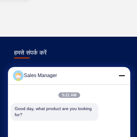
हमसे संपर्क करें
ahuniform@live.com
Sales Manager
86--18955154985
नंबर 3, किआओवन रोड, फीक्सी आर्थिक विकास क्षेत्र, हेफ़ेई
5:21 AM
सिटी, अनहुई प्रो। (231200), चीन
Good day, what product are you looking 
for?