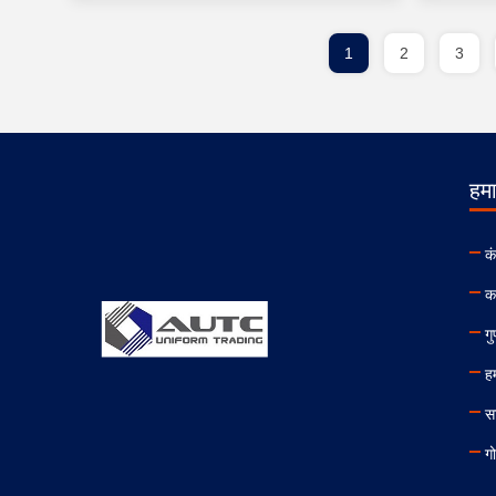
1
2
3
हमार
क
क
गु
हम
स
ग