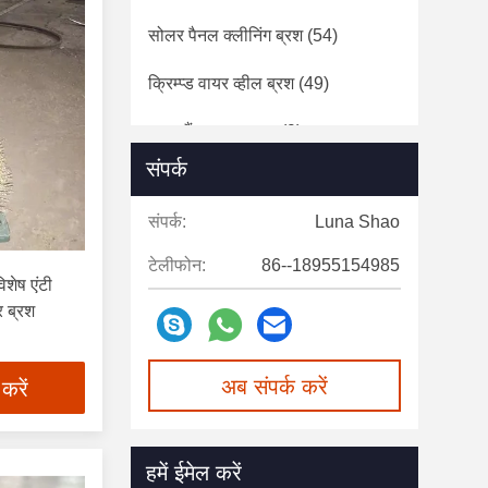
सोलर पैनल क्लीनिंग ब्रश
(54)
क्रिम्प्ड वायर व्हील ब्रश
(49)
ड्रम सैंडर वायर ब्रश
(9)
संपर्क
मवेशी स्क्रैचिंग ब्रश
(21)
संपर्क:
Luna Shao
औद्योगिक तल स्वीपर मशीन
(42)
टेलीफोन:
86--18955154985
कारपेट एक्सट्रैक्टर क्लीनिंग मशीन
(16)
िशेष एंटी
र ब्रश
अब संपर्क करें
 करें
हमें ईमेल करें