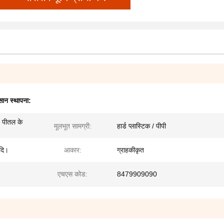
सान स्थापना:
, पीतल के
मूलभूत सामग्री:
हार्ड प्लास्टिक / पीपी
आदि।
आकार:
ग्राहकीकृत
एचएस कोड:
8479909090