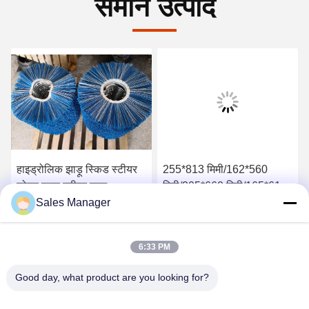
समान उत्पाद
हाइड्रोलिक झाड़ू स्किड स्टीयर
255*813 मिमी/162*560
लोडर पावर स्वीपर ब्रश
मिमी/205*660 मिमी/165*610
Sales Manager
मिमी/130*508 मिमी निर्माण झाड़ू
रोटरी स्वीपर ब्रश
सर्वोत्तम मूल्य प्राप्त करें
सर्वोत्तम मूल्य प्राप्त करें
6:33 PM
Good day, what product are you looking for?