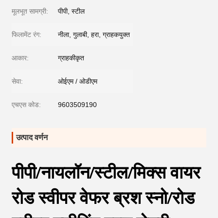
मूलभूत सामग्री:
पीपी, स्टील
फिलामेंट रंग:
नीला, गुलाबी, हरा, ग्राहकयुक्त
आकार:
ग्राहकीकृत
सेवा:
ओईएम / ओडीएम
एचएस कोड:
9603509190
उत्पाद वर्णन
पीपी/नायलॉन/स्टील/मिक्स वायर
रोड स्वीपर वेफर ब्रश स्नो/रोड