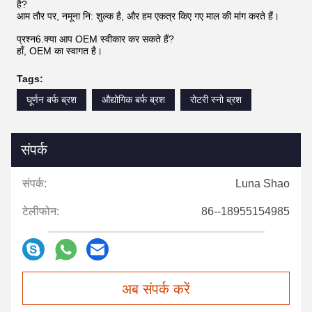
है?
आम तौर पर, नमूना नि: शुल्क है, और हम एकत्र किए गए माल की मांग करते हैं।
प्रश्न6.क्या आप OEM स्वीकार कर सकते हैं?
हाँ, OEM का स्वागत है।
Tags:
घूर्णन बर्फ ब्रश
औद्योगिक बर्फ ब्रश
रोटरी स्नो ब्रश
संपर्क
संपर्क:
Luna Shao
टेलीफोन:
86--18955154985
अब संपर्क करें