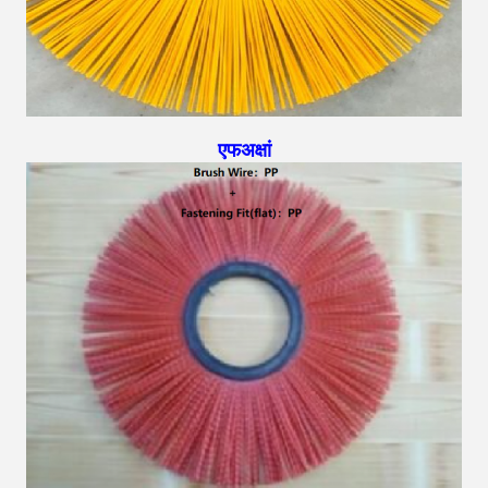
एफ
अक्षां