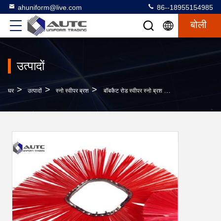
ahuniform@live.com
86--18955154985
बोली
उत्पादों
>
>
>
घर
उत्पादों
स्नो स्वीपर ब्रश
बॉबकैट रोड स्वीपर स्नो ब्रश आसान स्थापना स्नो स्वीपर ब्रश पीपी नायलॉन स्टील मिक्स वायर 275 * 915 मिमी