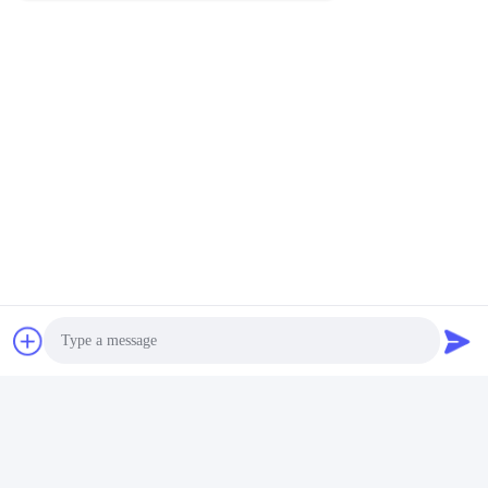
भेजना
हमारे उत्पाद
समान उत्पाद
Photo
स्वचालित कंप्यूटर कार वाशर
फ्लोरिंग नायलॉन ब्रश ब्रश