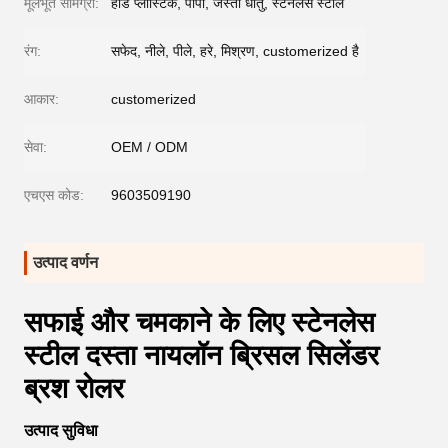
मूलभूत सामग्री:
हार्ड प्लास्टिक, पीपी, जस्ती धातु, स्टेनलेस स्टील
रंग:
सफेद, नीले, पीले, हरे, मिश्रण, customerized है
आकार:
customerized
सेवा:
OEM / ODM
एचएस कोड:
9603509190
उत्पाद वर्णन
सफाई और चमकाने के लिए स्टेनलेस
स्टील दस्ता नायलॉन ब्रिसल सिलेंडर
ब्रश रोलर
उत्पाद सुविधा