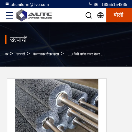
ahuniform@live.com
86--18955154985
बोली
उत्पादों
>
>
>
घर
उत्पादों
बेलनाकार रोलर ब्रश
1.8 मिमी घर्षण वायर रोलर ब्रश ठोस लकड़ी के फर्श चमकाने ब्रश रोलर स्टील पट्टी घुमावदार तार