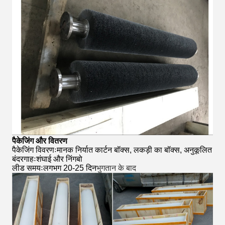
पैकेजिंग और वितरण
पैकेजिंग विवरणःमानक निर्यात कार्टन बॉक्स, लकड़ी का बॉक्स, अनुकूलित
बंदरगाहःशंघाई और निंगबो
लीड समयःलगभग 20-25 दिन
भुगतान के बाद