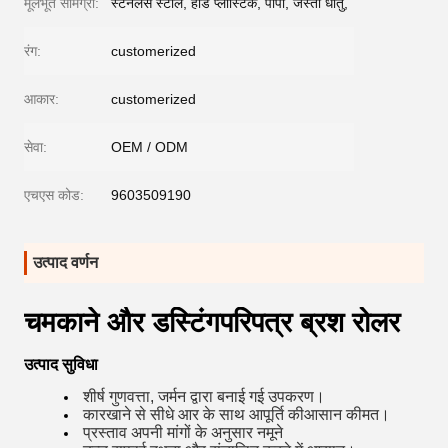
मूलभूत सामग्री:
स्टेनलेस स्टील, हार्ड प्लास्टिक, पीपी, जस्ती धातु,
रंग:
customerized
आकार:
customerized
सेवा:
OEM / ODM
एचएस कोड:
9603509190
उत्पाद वर्णन
चमकाने और डस्टिंग
परिपत्र ब्रश रोलर
उत्पाद सुविधा
शीर्ष गुणवत्ता, जर्मन द्वारा बनाई गई
उपकरण
।
कारखाने से सीधे आर के साथ आपूर्ति की
आसान कीमत।
प्रस्ताव
अपनी मांगों के अनुसार नमूने