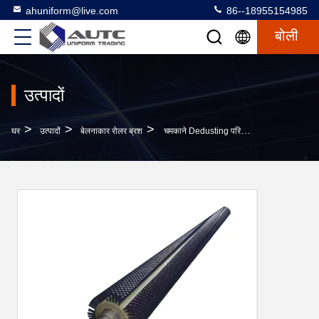
ahuniform@live.com
86--18955154985
बोली
उत्पादों
>
>
>
घर
उत्पादों
बेलनाकार रोलर ब्रश
चमकाने Dedusting परिपत्र ब्रश रोलर