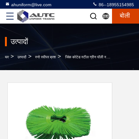
ahuniform@live.com
86--18955154985
बोली
उत्पादों
>
>
>
घर
उत्पादों
स्नो स्वीपर ब्रश
जिंक कोटेड स्टील ग्रीन पॉली स्नो स्वीपर ब्रश 15-34 इंच