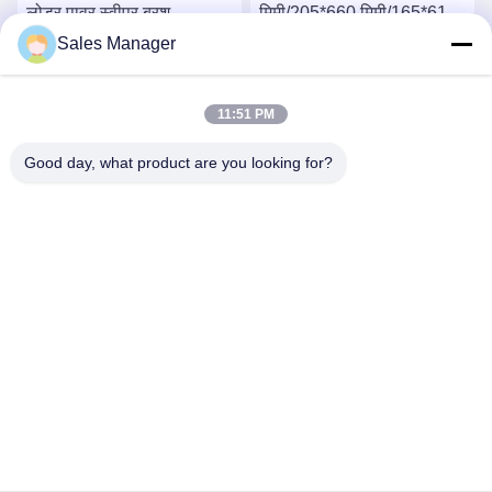
लोडर पावर स्वीपर ब्रश
मिमी/205*660 मिमी/165*610
मिमी/130*508 मिमी निर्माण झाड़ू
Sales Manager
रोटरी स्वीपर ब्रश
सर्वोत्तम मूल्य प्राप्त करें
सर्वोत्तम मूल्य प्राप्त करें
11:51 PM
Good day, what product are you looking for?
ANHUI UNIFORM TRADING CO.LTD
ahuniform@live.com
86--18955154985
नंबर 3, किआओवन रोड, फीक्सी आर्थिक विकास क्षेत्र, हेफ़ेई सिटी, अनहुई प्रो।
(231200), चीन