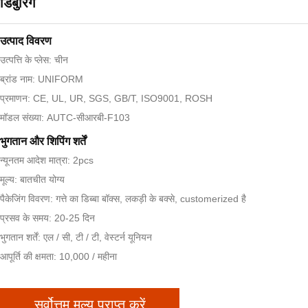
डिबुरिंग
उत्पाद विवरण
उत्पत्ति के प्लेस: चीन
ब्रांड नाम: UNIFORM
प्रमाणन: CE, UL, UR, SGS, GB/T, ISO9001, ROSH
मॉडल संख्या: AUTC-सीआरबी-F103
भुगतान और शिपिंग शर्तें
न्यूनतम आदेश मात्रा: 2pcs
मूल्य: बातचीत योग्य
पैकेजिंग विवरण: गत्ते का डिब्बा बॉक्स, लकड़ी के बक्से, customerized है
प्रसव के समय: 20-25 दिन
भुगतान शर्तें: एल / सी, टी / टी, वेस्टर्न यूनियन
आपूर्ति की क्षमता: 10,000 / महीना
सर्वोत्तम मूल्य प्राप्त करें