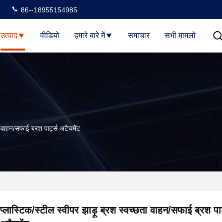
86--18955154985
उत्पाद
वीडियो
हमारे बारे में
समाचार
सभी मामलों
ा वाहन/सफाई ब्रश पार्ट्स अटैचमेंट
प्लास्टिक/स्टील स्वीपर झाड़ू ब्रश स्वच्छता वाहन/सफाई ब्रश पार