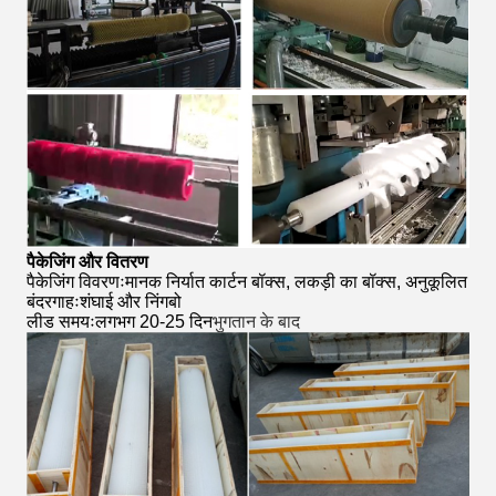
पैकेजिंग और वितरण
पैकेजिंग विवरणःमानक निर्यात कार्टन बॉक्स, लकड़ी का बॉक्स, अनुकूलित
बंदरगाहःशंघाई और निंगबो
लीड समयःलगभग 20-25 दिन
भुगतान के बाद