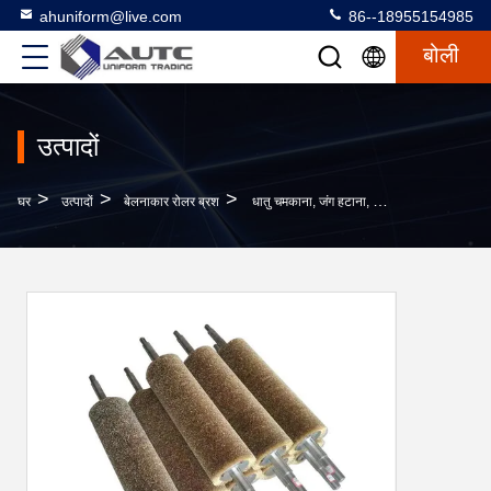
ahuniform@live.com
86--18955154985
बोली
उत्पादों
>
>
>
घर
उत्पादों
बेलनाकार रोलर ब्रश
धातु चमकाना, जंग हटाना, तार खींचना, चमकाना, तांबा लेपित स्टील वायर रोलर