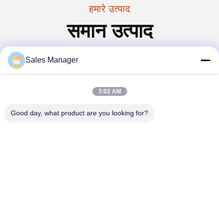
हमारे उत्पाद
समान उत्पाद
Sales Manager
3:02 AM
Good day, what product are you looking for?
स्वचालित कंप्यूटर कार वाशर
फ्लोरिंग नायलॉन ब्रश ब्रश
व्हील हब ब्रश रोलर उच्च/कम फर
पीबीटी ब्रश कार वाश ब्रश रोलर
ब्रश स्टेनलेस स्टील के साथ
कोमल सफाई के लिए
सर्वोत्तम मूल्य प्राप्त करें
सर्वोत्तम मूल्य प्राप्त करें