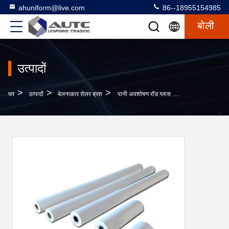
ahuniform@live.com
86--18955154985
बोली
उत्पादों
>
>
>
घर
उत्पादों
बेलनाकार रोलर ब्रश
पानी अवशोषण रॉड ग्लास सफाई मशीन स्पंज पानी अवशोषण रोलर पीवीए