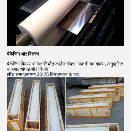
पैकेजिंग और वितरण
पैकेजिंग विवरणःमानक निर्यात कार्टन बॉक्स, लकड़ी का बॉक्स, अनुकूलित
बंदरगाहःशंघाई और निंगबो
लीड समयःलगभग 20-25 दिन
भुगतान के बाद