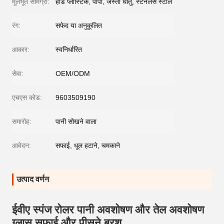
मूलभूत सामग्री:
हार्ड प्लास्टिक, पीपी, जस्ती धातु, स्टेनलेस स्टील
रंग:
सफेद या अनुकूलित
आकार:
स्वनिर्धारित
सेवा:
OEM/ODM
एचएस कोड:
9603509190
समारोह:
पानी सोखने वाला
आवेदन:
सफाई, धूल हटाने, चमकाने
उत्पाद वर्णन
ईवीए स्पंज रोलर पानी अवशोषण और तेल अवशोषण
ग्लास सफाई और पीसने ब्रश