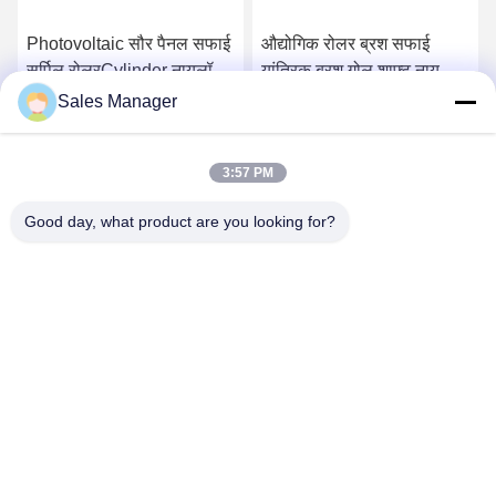
Photovoltaic सौर पैनल सफाई
औद्योगिक रोलर ब्रश सफाई
सर्पिल रोलरCylinder नायलॉन
यांत्रिक ब्रश गोल शाफ्ट नायलॉन
सौर पैनल सफाई ब्रश रोलर
ब्रश रोलर
Sales Manager
अनुकूलित के साथ
सर्वोत्तम मूल्य प्राप्त करें
सर्वोत्तम मूल्य प्राप्त करें
3:57 PM
Good day, what product are you looking for?
ANHUI UNIFORM TRADING CO.LTD
ahuniform@live.com
86--18955154985
नंबर 3, किआओवन रोड, फीक्सी आर्थिक विकास क्षेत्र, हेफ़ेई सिटी, अनहुई प्रो।
(231200), चीन