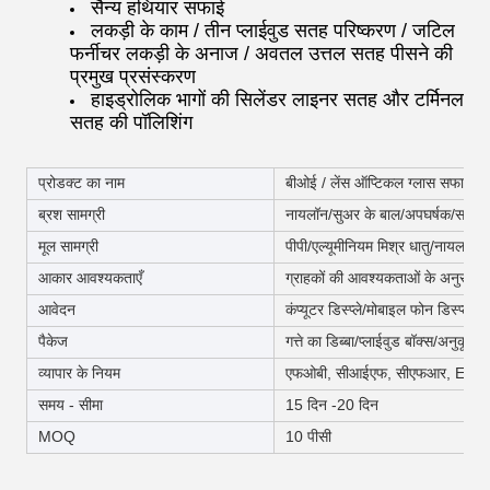
सैन्य हथियार सफाई
लकड़ी के काम / तीन प्लाईवुड सतह परिष्करण / जटिल
फर्नीचर लकड़ी के अनाज / अवतल उत्तल सतह पीसने की
प्रमुख प्रसंस्करण
हाइड्रोलिक भागों की सिलेंडर लाइनर सतह और टर्मिनल
सतह की पॉलिशिंग
प्रोडक्ट का नाम
बीओई / लेंस ऑप्टिकल ग्लास सफाई ला
ब्रश सामग्री
नायलॉन/सुअर के बाल/अपघर्षक/सफेद 
मूल सामग्री
पीपी/एल्यूमीनियम मिश्र धातु/नायलॉन/
आकार आवश्यकताएँ
ग्राहकों की आवश्यकताओं के अनुसार अ
आवेदन
कंप्यूटर डिस्प्ले/मोबाइल फोन डिस्प्ले/ए
पैकेज
गत्ते का डिब्बा/प्लाईवुड बॉक्स/अनुकूलित
व्यापार के नियम
एफओबी, सीआईएफ, सीएफआर, EXW
समय - सीमा
15 दिन -20 दिन
MOQ
10 पीसी