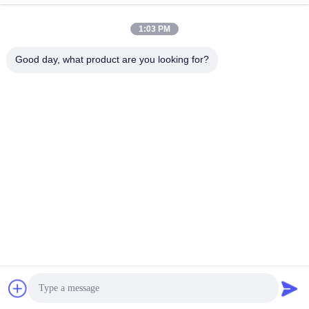
सर्वोत्तम मूल्य प्राप्त करें
सर्वोत्तम मूल्य प्राप्त करें
1:03 PM
Good day, what product are you looking for?
ANHUI UNIFORM TRADING CO.LTD
ahuniform@live.com
86--18955154985
नंबर 3, किआओवन रोड, फीक्सी आर्थिक विकास क्षेत्र, हेफ़ेई सिटी, अनहुई प्रो।
(231200), चीन
चीन अच्छी गुणवत्ता स्नो स्वीपर ब्रश आपूर्तिकर्ता. कॉपीराइट © 2019-2026 Anhui Uniform
Trading Co.Ltd . सर्वाधिकार सुरक्षित।