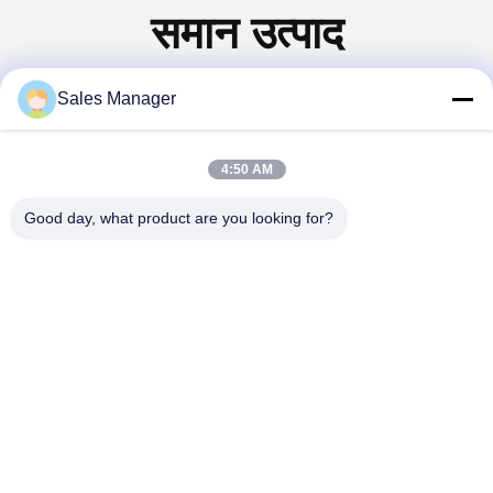
समान उत्पाद
Sales Manager
4:50 AM
Good day, what product are you looking for?
वीडियो
औद्योगिक इंटरलाकिंग सिलेंडर
सिलिकॉन कार्बाइड नायलॉन घर्षण
ब्रश गियर टाइप कंबाइंड रोलर
Sisal कन्वेयर औद्योगिक सफाई
ब्रश
रोलर ब्रश
सर्वोत्तम मूल्य प्राप्त करें
सर्वोत्तम मूल्य प्राप्त करें