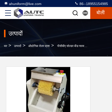
ahuniform@live.com
86--18955154985
बोली
उत्पादों
>
>
>
घर
उत्पादों
औद्योगिक रोलर ब्रश
पीसीबीए सोल्डर बीड फ्लक्स की सफाई के लिए सर्किट बोर्ड सफाई मशीन