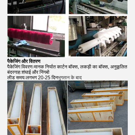
पैकेजिंग और वितरण
पैकेजिंग विवरणःमानक निर्यात कार्टन बॉक्स, लकड़ी का बॉक्स, अनुकूलित
बंदरगाहःशंघाई और निंगबो
लीड समयःलगभग 20-25 दिन
भुगतान के बाद