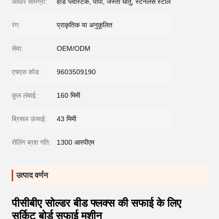
आधार सामग्री:
हार्ड प्लास्टिक, पीपी, जस्ती धातु, स्टेनलेस स्टील
रंग:
प्राकृतिक या अनुकूलित
सेवा:
OEM/ODM
एचएस कोड:
9603509190
कुल लंबाई:
160 मिमी
ब्रिसल ऊंचाई:
43 मिमी
रोलिंग ब्रश गति:
1300 आरपीएम
उत्पाद वर्णन
पीसीबीए सोल्डर बीड फ्लक्स की सफाई के लिए
सर्किट बोर्ड सफाई मशीन