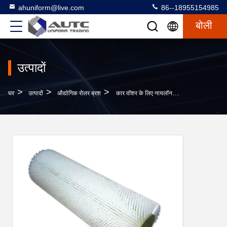
ahuniform@live.com
86--18955154985
बोली
उत्पादों
>
>
>
घर
उत्पादों
औद्योगिक रोलर ब्रश
कार वॉशर के लिए नायलॉन वायर Dedusting औद्योगिक रोलर ब्रश आयरन बेस